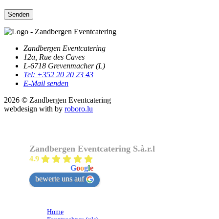
Zandbergen Eventcatering
12a, Rue des Caves
L-6718 Grevenmacher (L)
Tel: +352 20 20 23 43
E-Mail senden
2026 © Zandbergen Eventcatering
webdesign with
by
roboro.lu
Zandbergen Eventcatering S.à.r.l
4.9
powered by
G
o
o
g
l
e
bewerte uns auf
Home