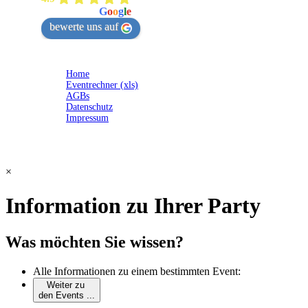
powered by
G
o
o
g
l
e
bewerte uns auf
Home
Eventrechner (xls)
AGBs
Datenschutz
Impressum
×
Information zu Ihrer Party
Was möchten Sie wissen?
Alle Informationen zu einem bestimmten Event:
Weiter zu
den Events ...